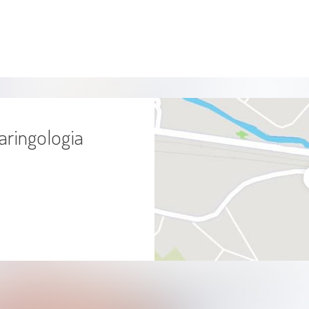
Zumbido
Perda de audição infantil
Perda Auditiva Súbita
Perda Auditiva Provocada Por Ruído
laringologia
Garganta inflamada
Cera nos ouvidos
Hipertrofia de cornetos nasais; carne
esponjosa nariz
Gripes, resfriados, sinusites, otites,
amidalites