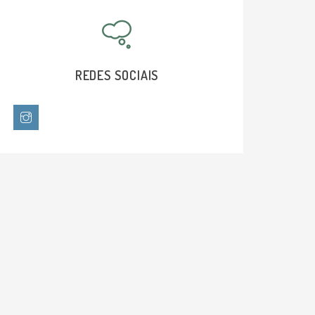
-Título de especialista pela Associação
Brasileira de otorrinolaringologia e
cirurgia Cérvico-facial (ABORL-CCF)
REDES SOCIAIS
-Residência médica em
otorrinolaringologia pela Universidade
de Brasília (UnB)
-Médica graduada pela UFRN