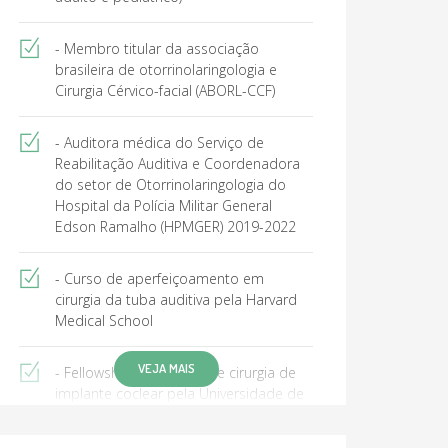
- Membro titular da associação
brasileira de otorrinolaringologia e
Cirurgia Cérvico-facial (ABORL-CCF)
- Auditora médica do Serviço de
Reabilitação Auditiva e Coordenadora
do setor de Otorrinolaringologia do
Hospital da Polícia Militar General
Edson Ramalho (HPMGER) 2019-2022
- Curso de aperfeiçoamento em
cirurgia da tuba auditiva pela Harvard
Medical School
VEJA MAIS
- Fellowship em otologia e cirurgia de
implante coclear pela Universidade de
Brasília (UnB).