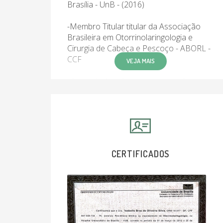
Brasília - UnB - (2016)
-Membro Titular titular da Associação
Brasileira em Otorrinolaringologia e
Cirurgia de Cabeça e Pescoço - ABORL -
CCF
VEJA MAIS
-Curso de Aperfeiçoamento em Cirurgia
da Tuba Auditiva Pela Harvard Medical
School (2019)
-Curso de Aperfeiçoamento em Foniatria
pela Associação Brasileira em
Otorrinolaringologia e Cirurgia de Cabeça
CERTIFICADOS
e Pescoço - ABORL - CCF (2020-2021)
-Otorrinolaringologista da Fundação
Centro Integrado de Apoio à Pessoa
com Deficiência - FUNAD - 2016