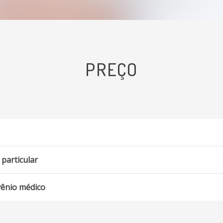
Dor de garganta
Dor no ouvido
PREÇO
 particular
vênio médico